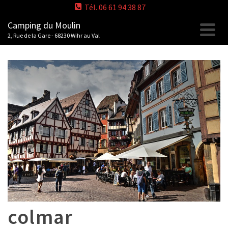
Tél. 06 61 94 38 87
Camping du Moulin
2, Rue de la Gare - 68230 Wihr au Val
colmar