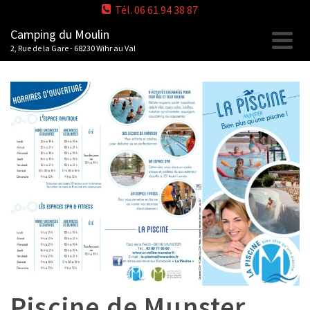
Tél. 06 61 94 38 87
Camping du Moulin
2, Rue de la Gare - 68230 Wihr au Val
Piscine de Munster